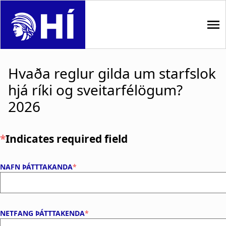
S
k
i
p
M
t
Hvaða reglur gilda um starfslok
o
a
m
hjá ríki og sveitarfélögum?
i
a
2026
i
n
n
n
c
Indicates required field
o
a
n
N
NAFN ÞÁTTTAKANDA
t
v
a
e
i
n
f
t
n
g
NETFANG ÞÁTTTAKENDA