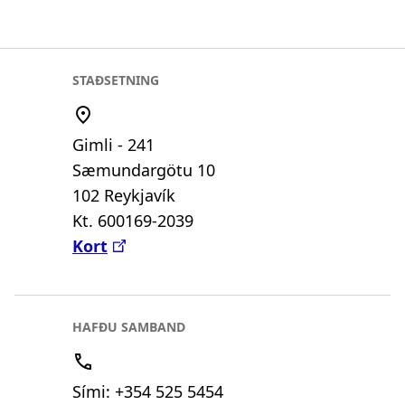
STAÐSETNING
Gimli - 241
Sæmundargötu 10
102 Reykjavík
Kt. 600169-2039
Kort
HAFÐU SAMBAND
Sími: +354 525 5454