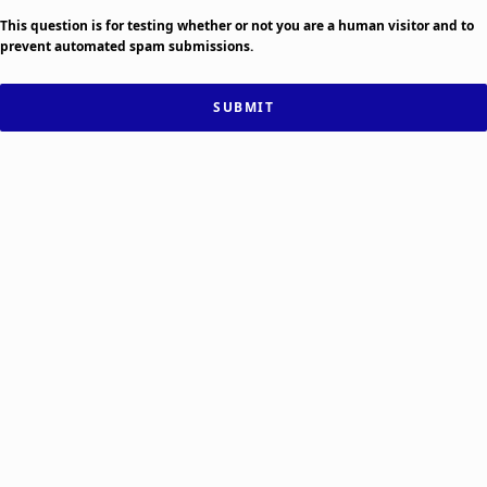
i
This question is for testing whether or not you are a human visitor and to
ð
prevent automated spam submissions.
a
n
d
a