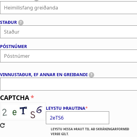
e
t
i
t
STAÐUR
?
m
t
i
ö
l
k
PÓSTNÚMER
i
u
s
g
f
j
VINNUSTAÐUR, EF ANNAR EN GREIÐANDI
?
a
a
n
l
CAPTCHA
g
d
LEYSTU ÞRAUTINA
g
s
r
e
LEYSTU ÞESSA ÞRAUT TIL AÐ SKRÁNINGARFORMIÐ
VERÐI GILT.