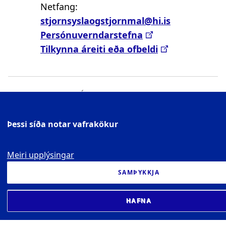
Netfang:
stjornsyslaogstjornmal@hi.is
Persónuverndarstefna
Tilkynna áreiti eða ofbeldi
OPNUNARTÍMAR
Þessi síða notar vafrakökur
Aðalbygging 07:30-18:00
Háskólatorg 07:30-19:00
Meiri upplýsingar
Allir opnunartímar
SAMÞYKKJA
Umsjónarmenn bygginga
HAFNA