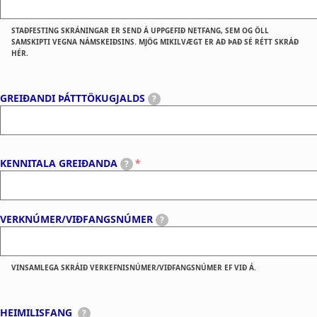
þ
a
á
STAÐFESTING SKRÁNINGAR ER SEND Á UPPGEFIÐ NETFANG, SEM OG ÖLL
t
t
SAMSKIPTI VEGNA NÁMSKEIÐSINS. MJÖG MIKILVÆGT ER AÐ ÞAÐ SÉ RÉTT SKRÁÐ
HÉR.
i
t
t
o
G
GREIÐANDI ÞÁTTTÖKUGJALDS
?
a
r
n
k
e
a
i
KENNITALA GREIÐANDA
?
n
ð
d
a
a
VERKNÚMER/VIÐFANGSNÚMER
?
n
d
i
VINSAMLEGA SKRÁIÐ VERKEFNISNÚMER/VIÐFANGSNÚMER EF VIÐ Á.
þ
H
á
HEIMILISFANG
?