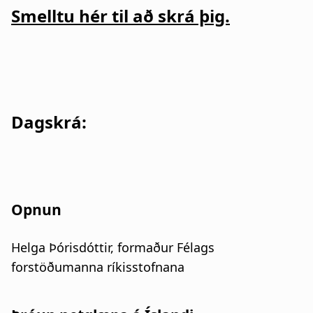
Smelltu hér til að skrá þig.
Dagskrá:
Opnun
Helga Þórisdóttir, formaður Félags
forstöðumanna ríkisstofnana