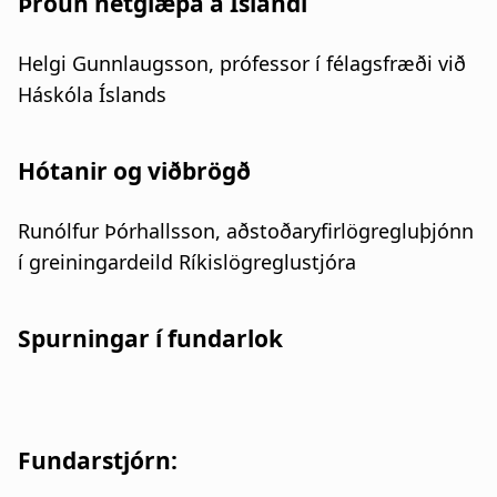
Þróun netglæpa á Íslandi
Helgi Gunnlaugsson, prófessor í félagsfræði við
Háskóla Íslands
Hótanir og viðbrögð
Runólfur Þórhallsson, aðstoðaryfirlögregluþjónn
í greiningardeild Ríkislögreglustjóra
Spurningar í fundarlok
Fundarstjórn: