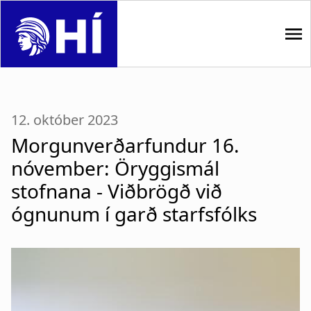
S
k
i
p
M
t
o
a
m
12. október 2023
i
a
Morgunverðarfundur 16.
i
n
nóvember: Öryggismál
n
n
c
stofnana - Viðbrögð við
o
ógnunum í garð starfsfólks
a
n
t
v
e
i
n
t
g