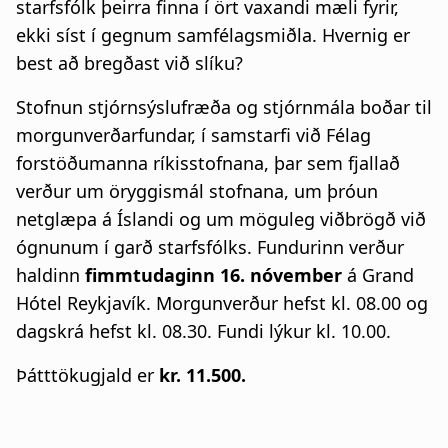
starfsfólk þeirra finna í ört vaxandi mæli fyrir,
ekki síst í gegnum samfélagsmiðla. Hvernig er
best að bregðast við slíku?
Stofnun stjórnsýslufræða og stjórnmála boðar til
morgunverðarfundar, í samstarfi við Félag
forstöðumanna ríkisstofnana, þar sem fjallað
verður um öryggismál stofnana, um þróun
netglæpa á Íslandi og um möguleg viðbrögð við
ógnunum í garð starfsfólks. Fundurinn verður
haldinn
fimmtudaginn 16. nóvember
á Grand
Hótel Reykjavík. Morgunverður hefst kl. 08.00 og
dagskrá hefst kl. 08.30. Fundi lýkur kl. 10.00.
Þátttökugjald er
kr. 11.500.