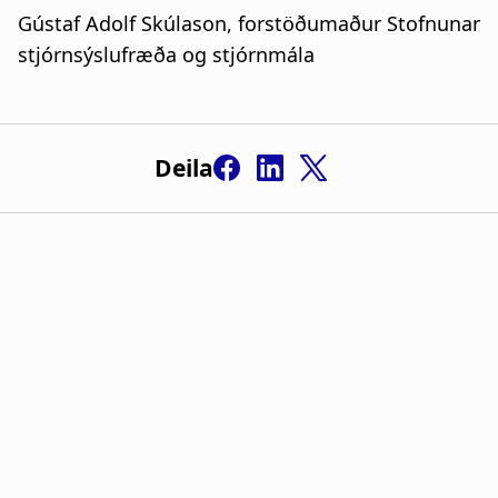
Gústaf Adolf Skúlason, forstöðumaður Stofnunar
stjórnsýslufræða og stjórnmála
Deila