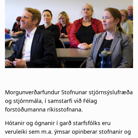
a
t
i
o
n
Morgunverðarfundur Stofnunar stjórnsýslufræða
og stjórnmála, í samstarfi við Félag
forstöðumanna ríkisstofnana.
Hótanir og ógnanir í garð starfsfólks eru
veruleiki sem m.a. ýmsar opinberar stofnanir og