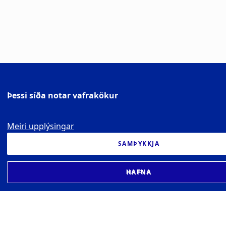
Þessi síða notar vafrakökur
Meiri upplýsingar
SAMÞYKKJA
HAFNA